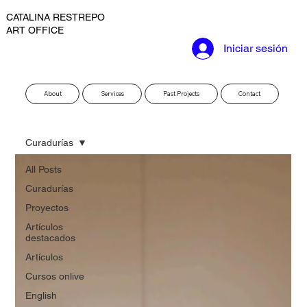
CATALINA RESTREPO
ART OFFICE
Iniciar sesión
About
Services
Past Projects
Contact
Curadurías
All Posts
Curadurías
Proyectos
Artículos
destacados
Artículos
Cursos onlive
English