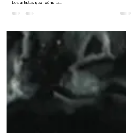
PAra ver el catálogo digital, haga click aquí:
https://issuu.com/contacto-lar-school/docs/losartistasdelacasa
Los artistas que reúne la...